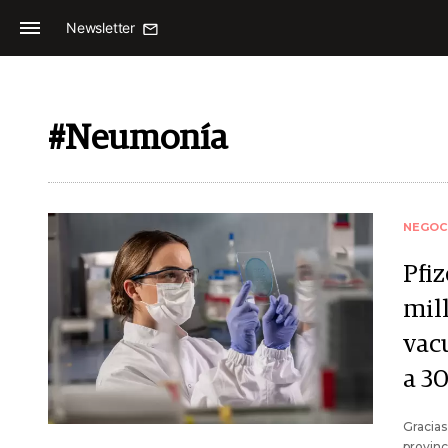
Newsletter
#Neumonía
NEGOC
Pfi
mil
vac
a 30
Gracias
provinc