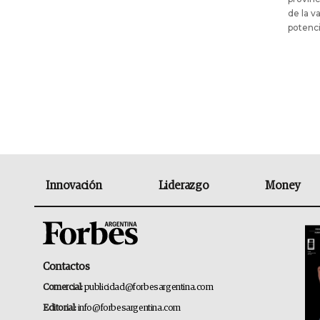
de la v
potenci
Innovación
Liderazgo
Money
Contactos
Comercial:
publicidad@forbesargentina.com
Editorial:
info@forbesargentina.com