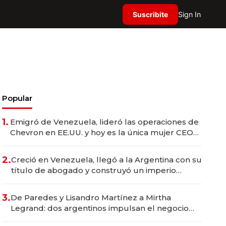
Suscribite
Sign In
Popular
1.
Emigró de Venezuela, lideró las operaciones de
Chevron en EE.UU. y hoy es la única mujer CEO
en Vaca Muerta
2.
Creció en Venezuela, llegó a la Argentina con su
título de abogado y construyó un imperio
gastronómico que revoluciona las marcas "fast
premium"
3.
De Paredes y Lisandro Martínez a Mirtha
Legrand: dos argentinos impulsan el negocio
del wellness deportivo y el cuidado corporal