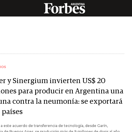
IOS
zer y Sinergium invierten US$ 20
lones para producir en Argentina una
una contra la neumonía: se exportará
 países
 a este acuerdo de transferencia de tecnología, desde Garín,
ia de Buenos Aires, se producirán más de 9 millones de dosis al año