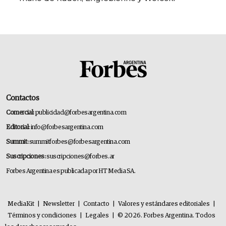
Contactos
Comercial:
publicidad@forbesargentina.com
Editorial:
info@forbesargentina.com
Summit:
summitforbes@forbesargentina.com
Suscripciones:
suscripciones@forbes.ar
Forbes Argentina es publicada por HT Media SA.
MediaKit
|
Newsletter
|
Contacto
|
Valores y estándares editoriales
|
Términos y condiciones
|
Legales
|
© 2026. Forbes Argentina. Todos