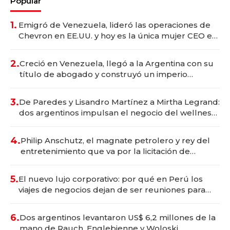
Popular
1.
Emigró de Venezuela, lideró las operaciones de
Chevron en EE.UU. y hoy es la única mujer CEO en
Vaca Muerta
2.
Creció en Venezuela, llegó a la Argentina con su
título de abogado y construyó un imperio
gastronómico que revoluciona las marcas "fast
premium"
3.
De Paredes y Lisandro Martínez a Mirtha Legrand:
dos argentinos impulsan el negocio del wellness
deportivo y el cuidado corporal
4.
Philip Anschutz, el magnate petrolero y rey del
entretenimiento que va por la licitación de
Tecnópolis junto a Fénix
5.
El nuevo lujo corporativo: por qué en Perú los
viajes de negocios dejan de ser reuniones para
convertirse en experiencias transformadoras
6.
Dos argentinos levantaron US$ 6,2 millones de la
mano de Rauch, Englebienne y Woloski