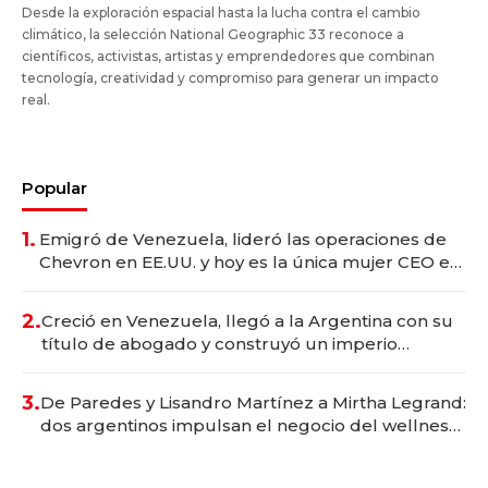
Desde la exploración espacial hasta la lucha contra el cambio
climático, la selección National Geographic 33 reconoce a
científicos, activistas, artistas y emprendedores que combinan
tecnología, creatividad y compromiso para generar un impacto
real.
Popular
1.
Emigró de Venezuela, lideró las operaciones de
Chevron en EE.UU. y hoy es la única mujer CEO en
Vaca Muerta
2.
Creció en Venezuela, llegó a la Argentina con su
título de abogado y construyó un imperio
gastronómico que revoluciona las marcas "fast
premium"
3.
De Paredes y Lisandro Martínez a Mirtha Legrand:
dos argentinos impulsan el negocio del wellness
deportivo y el cuidado corporal