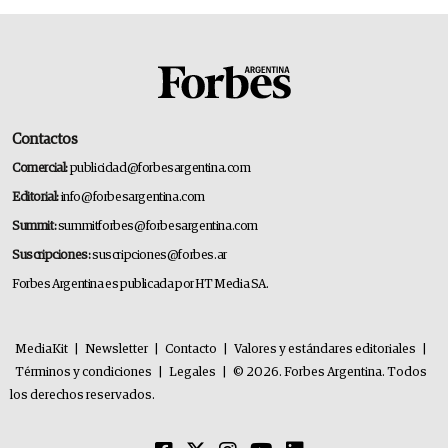
Contactos
Comercial:
publicidad@forbesargentina.com
Editorial:
info@forbesargentina.com
Summit:
summitforbes@forbesargentina.com
Suscripciones:
suscripciones@forbes.ar
Forbes Argentina es publicada por HT Media SA.
MediaKit
|
Newsletter
|
Contacto
|
Valores y estándares editoriales
|
Términos y condiciones
|
Legales
|
© 2026. Forbes Argentina. Todos
los derechos reservados.