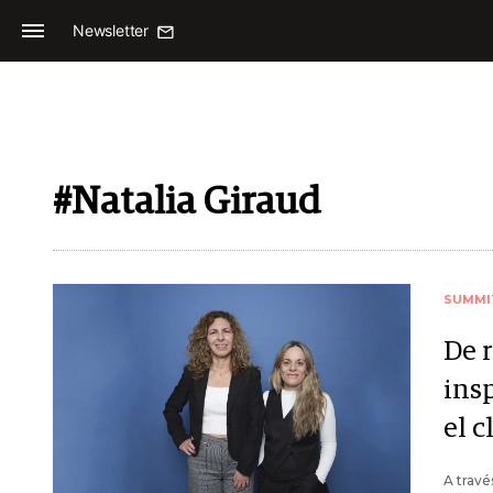
Newsletter
#Natalia Giraud
SUMMI
De 
ins
el c
A travé