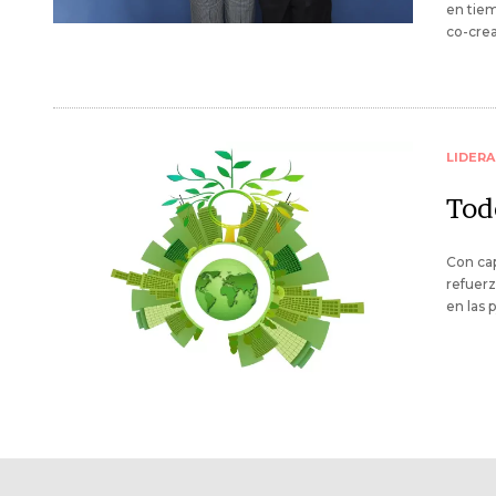
en tiem
co-crea
LIDER
Tod
Con cap
refuerz
en las 