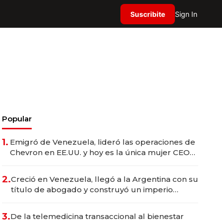
Suscribite
Sign In
Popular
1.
Emigró de Venezuela, lideró las operaciones de
Chevron en EE.UU. y hoy es la única mujer CEO
en Vaca Muerta
2.
Creció en Venezuela, llegó a la Argentina con su
título de abogado y construyó un imperio
gastronómico que revoluciona las marcas "fast
premium"
3.
De la telemedicina transaccional al bienestar