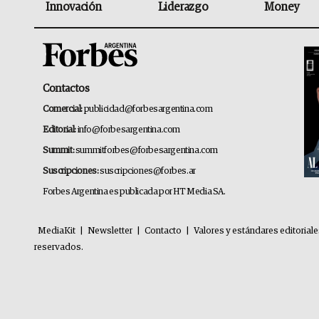
Innovación
Liderazgo
Money
Contactos
Comercial:
publicidad@forbesargentina.com
Editorial:
info@forbesargentina.com
Summit:
summitforbes@forbesargentina.com
Suscripciones:
suscripciones@forbes.ar
Forbes Argentina es publicada por HT Media SA.
MediaKit
|
Newsletter
|
Contacto
|
Valores y estándares editorial
reservados.