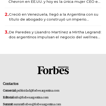
Chevron en EE.UU. y hoy es la única mujer CEO en
Vaca Muerta
2.
Creció en Venezuela, llegó a la Argentina con su
título de abogado y construyó un imperio
gastronómico que revoluciona las marcas "fast
premium"
3.
De Paredes y Lisandro Martínez a Mirtha Legrand:
dos argentinos impulsan el negocio del wellness
deportivo y el cuidado corporal
Contactos
Comercial:
publicidad@forbesargentina.com
Editorial:
info@forbesargentina.com
Summit:
summitforbes@forbesargentina.com