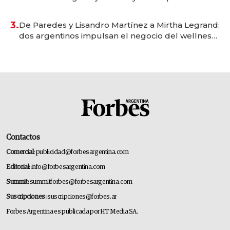
gastronómico que revoluciona las marcas "fast
premium"
3.
De Paredes y Lisandro Martínez a Mirtha Legrand:
dos argentinos impulsan el negocio del wellness
deportivo y el cuidado corporal
Contactos
Comercial:
publicidad@forbesargentina.com
Editorial:
info@forbesargentina.com
Summit:
summitforbes@forbesargentina.com
Suscripciones:
suscripciones@forbes.ar
Forbes Argentina es publicada por HT Media SA.