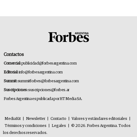
14.000 millones anuales
Contactos
Comercial:
publicidad@forbesargentina.com
Editorial:
info@forbesargentina.com
Summit:
summitforbes@forbesargentina.com
Suscripciones:
suscripciones@forbes.ar
Forbes Argentina es publicada por HT Media SA.
MediaKit
|
Newsletter
|
Contacto
|
Valores y estándares editoriales
|
Términos y condiciones
|
Legales
|
© 2026. Forbes Argentina. Todos
los derechos reservados.