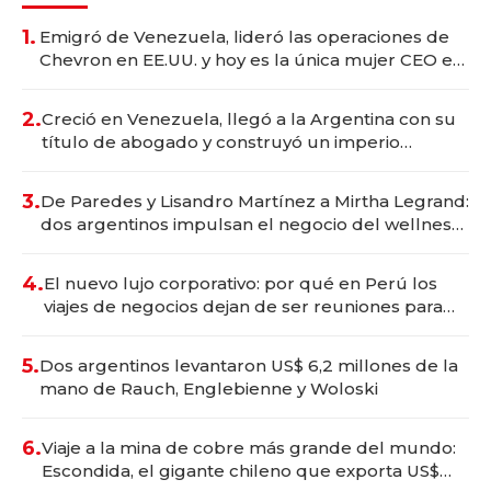
1.
Emigró de Venezuela, lideró las operaciones de
Chevron en EE.UU. y hoy es la única mujer CEO en
Vaca Muerta
2.
Creció en Venezuela, llegó a la Argentina con su
título de abogado y construyó un imperio
gastronómico que revoluciona las marcas "fast
premium"
3.
De Paredes y Lisandro Martínez a Mirtha Legrand:
dos argentinos impulsan el negocio del wellness
deportivo y el cuidado corporal
4.
El nuevo lujo corporativo: por qué en Perú los
viajes de negocios dejan de ser reuniones para
convertirse en experiencias transformadoras
5.
Dos argentinos levantaron US$ 6,2 millones de la
mano de Rauch, Englebienne y Woloski
6.
Viaje a la mina de cobre más grande del mundo:
Escondida, el gigante chileno que exporta US$