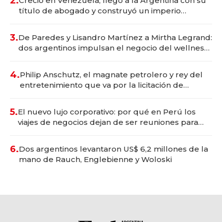
2.
Creció en Venezuela, llegó a la Argentina con su
título de abogado y construyó un imperio
gastronómico que revoluciona las marcas "fast
premium"
3.
De Paredes y Lisandro Martínez a Mirtha Legrand:
dos argentinos impulsan el negocio del wellness
deportivo y el cuidado corporal
4.
Philip Anschutz, el magnate petrolero y rey del
entretenimiento que va por la licitación de
Tecnópolis junto a Fénix
5.
El nuevo lujo corporativo: por qué en Perú los
viajes de negocios dejan de ser reuniones para
convertirse en experiencias transformadoras
6.
Dos argentinos levantaron US$ 6,2 millones de la
mano de Rauch, Englebienne y Woloski