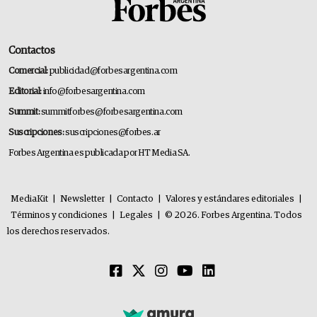
Contactos
Comercial:
publicidad@forbesargentina.com
Editorial:
info@forbesargentina.com
Summit:
summitforbes@forbesargentina.com
Suscripciones:
suscripciones@forbes.ar
Forbes Argentina es publicada por HT Media SA.
MediaKit
|
Newsletter
|
Contacto
|
Valores y estándares editoriales
|
Términos y condiciones
|
Legales
|
© 2026. Forbes Argentina. Todos
los derechos reservados.