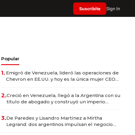
Suscribite
Sign In
Popular
1.
Emigró de Venezuela, lideró las operaciones de
Chevron en EE.UU. y hoy es la única mujer CEO
en Vaca Muerta
2.
Creció en Venezuela, llegó a la Argentina con su
título de abogado y construyó un imperio
gastronómico que revoluciona las marcas "fast
premium"
3.
De Paredes y Lisandro Martínez a Mirtha
Legrand: dos argentinos impulsan el negocio
del wellness deportivo y el cuidado corporal