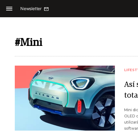
Newsletter
#Mini
LIFEST
Así
tot
Mini di
OLED ci
utiliza
softwa