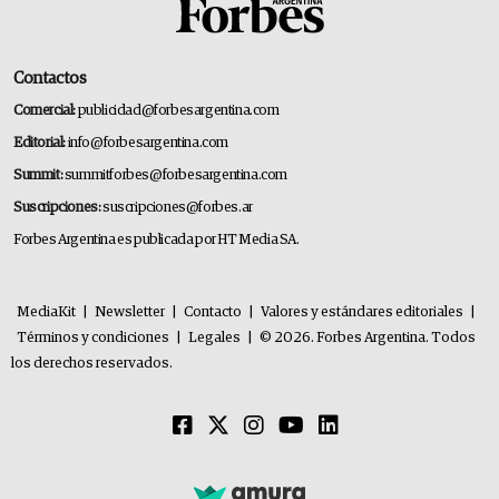
Contactos
Comercial:
publicidad@forbesargentina.com
Editorial:
info@forbesargentina.com
Summit:
summitforbes@forbesargentina.com
Suscripciones:
suscripciones@forbes.ar
Forbes Argentina es publicada por HT Media SA.
MediaKit
|
Newsletter
|
Contacto
|
Valores y estándares editoriales
|
Términos y condiciones
|
Legales
|
© 2026. Forbes Argentina. Todos
los derechos reservados.