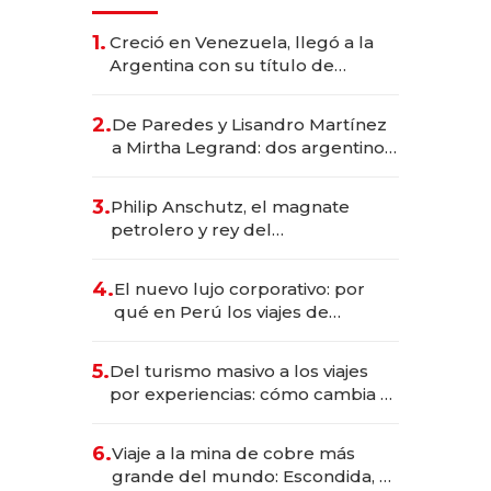
1.
Creció en Venezuela, llegó a la
Argentina con su título de
abogado y construyó un imperio
gastronómico que revoluciona
2.
De Paredes y Lisandro Martínez
las marcas "fast premium"
a Mirtha Legrand: dos argentinos
impulsan el negocio del wellness
deportivo y el cuidado corporal
3.
Philip Anschutz, el magnate
petrolero y rey del
entretenimiento que va por la
licitación de Tecnópolis junto a
4.
El nuevo lujo corporativo: por
Fénix
qué en Perú los viajes de
negocios dejan de ser reuniones
para convertirse en experiencias
5.
Del turismo masivo a los viajes
transformadoras
por experiencias: cómo cambia el
negocio de la asistencia al viajero
6.
Viaje a la mina de cobre más
grande del mundo: Escondida, el