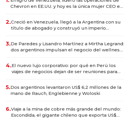
1.
Emigró de Venezuela, lideró las operaciones de
Chevron en EE.UU. y hoy es la única mujer CEO en
Vaca Muerta
2.
Creció en Venezuela, llegó a la Argentina con su
título de abogado y construyó un imperio
gastronómico que revoluciona las marcas "fast
premium"
3.
De Paredes y Lisandro Martínez a Mirtha Legrand:
dos argentinos impulsan el negocio del wellness
deportivo y el cuidado corporal
4.
El nuevo lujo corporativo: por qué en Perú los
viajes de negocios dejan de ser reuniones para
convertirse en experiencias transformadoras
5.
Dos argentinos levantaron US$ 6,2 millones de la
mano de Rauch, Englebienne y Woloski
6.
Viaje a la mina de cobre más grande del mundo:
Escondida, el gigante chileno que exporta US$
14.000 millones anuales