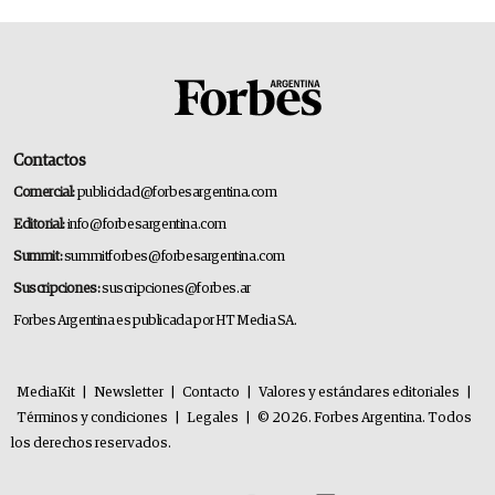
Contactos
Comercial:
publicidad@forbesargentina.com
Editorial:
info@forbesargentina.com
Summit:
summitforbes@forbesargentina.com
Suscripciones:
suscripciones@forbes.ar
Forbes Argentina es publicada por HT Media SA.
MediaKit
|
Newsletter
|
Contacto
|
Valores y estándares editoriales
|
Términos y condiciones
|
Legales
|
© 2026. Forbes Argentina. Todos
los derechos reservados.