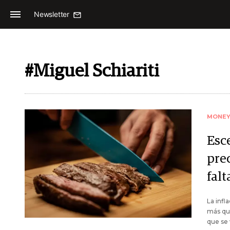
Newsletter
#Miguel Schiariti
MONE
Esc
prec
falt
La infl
más que
que se 