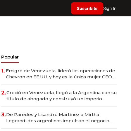
Suscribite
Sign In
Popular
1.
Emigró de Venezuela, lideró las operaciones de
Chevron en EE.UU. y hoy es la única mujer CEO
en Vaca Muerta
2.
Creció en Venezuela, llegó a la Argentina con su
título de abogado y construyó un imperio
gastronómico que revoluciona las marcas "fast
premium"
3.
De Paredes y Lisandro Martínez a Mirtha
Legrand: dos argentinos impulsan el negocio
del wellness deportivo y el cuidado corporal