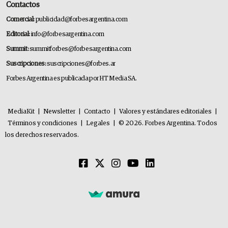
Contactos
Comercial:
publicidad@forbesargentina.com
Editorial:
info@forbesargentina.com
Summit:
summitforbes@forbesargentina.com
Suscripciones:
suscripciones@forbes.ar
Forbes Argentina es publicada por HT Media SA.
MediaKit
|
Newsletter
|
Contacto
|
Valores y estándares editoriales
|
Términos y condiciones
|
Legales
|
© 2026. Forbes Argentina. Todos
los derechos reservados.