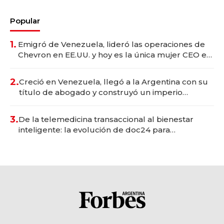
Popular
1.
Emigró de Venezuela, lideró las operaciones de
Chevron en EE.UU. y hoy es la única mujer CEO en
Vaca Muerta
2.
Creció en Venezuela, llegó a la Argentina con su
título de abogado y construyó un imperio
gastronómico que revoluciona las marcas "fast
premium"
3.
De la telemedicina transaccional al bienestar
inteligente: la evolución de doc24 para
transformar a las organizaciones