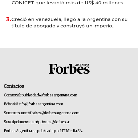
CONICET que levantó más de US$ 40 millones
para fundar startups biotech
3.
Creció en Venezuela, llegó a la Argentina con su
título de abogado y construyó un imperio
gastronómico que revoluciona las marcas "fast
premium"
Contactos
Comercial:
publicidad@forbesargentina.com
Editorial:
info@forbesargentina.com
Summit:
summitforbes@forbesargentina.com
Suscripciones:
suscripciones@forbes.ar
Forbes Argentina es publicada por HT Media SA.