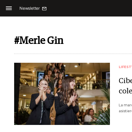
Newsletter
#Merle Gin
LIFEST
Cib
col
La marc
asistie