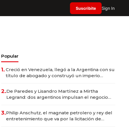
Suscribite
Sign In
Popular
1.
Creció en Venezuela, llegó a la Argentina con su
título de abogado y construyó un imperio
gastronómico que revoluciona las marcas "fast
premium"
2.
De Paredes y Lisandro Martínez a Mirtha
Legrand: dos argentinos impulsan el negocio
del wellness deportivo y el cuidado corporal
3.
Philip Anschutz, el magnate petrolero y rey del
entretenimiento que va por la licitación de
Tecnópolis junto a Fénix