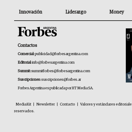
Innovación
Liderazgo
Money
Contactos
Comercial:
publicidad@forbesargentina.com
Editorial:
info@forbesargentina.com
Summit:
summitforbes@forbesargentina.com
Suscripciones:
suscripciones@forbes.ar
Forbes Argentina es publicada por HT Media SA.
MediaKit
|
Newsletter
|
Contacto
|
Valores y estándares editorial
reservados.