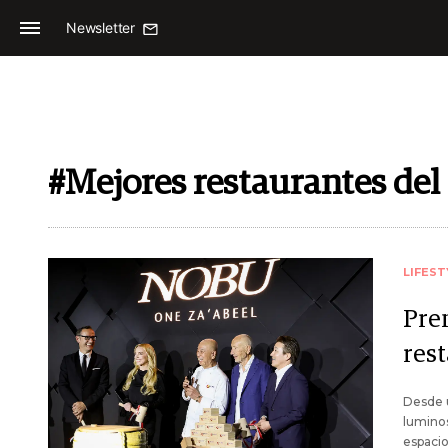
Newsletter
#Mejores restaurantes de
LIFEST
Prem
res
Desde u
lumino
espacio