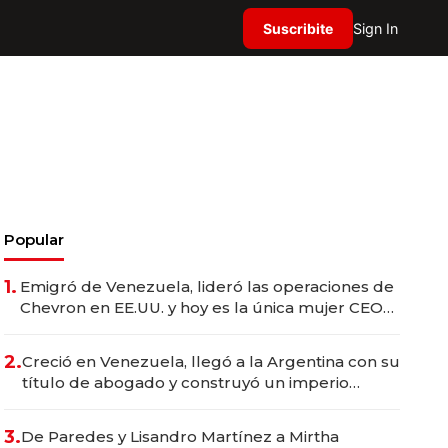
Suscribite
Sign In
Popular
1.
Emigró de Venezuela, lideró las operaciones de
Chevron en EE.UU. y hoy es la única mujer CEO
en Vaca Muerta
2.
Creció en Venezuela, llegó a la Argentina con su
título de abogado y construyó un imperio
gastronómico que revoluciona las marcas "fast
premium"
3.
De Paredes y Lisandro Martínez a Mirtha