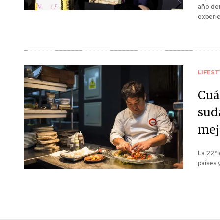
año dem
experie
LIFEST
Cuál
sud
mej
La 22ª 
países 