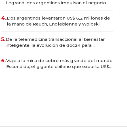
Legrand: dos argentinos impulsan el negocio
del wellness deportivo y el cuidado corporal
4.
Dos argentinos levantaron US$ 6,2 millones de
la mano de Rauch, Englebienne y Woloski
5.
De la telemedicina transaccional al bienestar
inteligente: la evolución de doc24 para
transformar a las organizaciones
6.
Viaje a la mina de cobre más grande del mundo:
Escondida, el gigante chileno que exporta US$
14.000 millones anuales