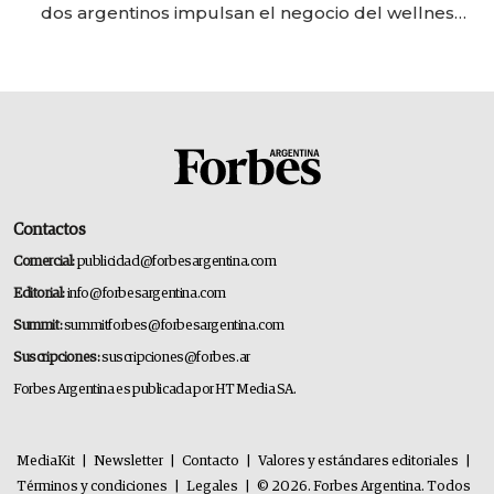
dos argentinos impulsan el negocio del wellness
deportivo y el cuidado corporal
Contactos
Comercial:
publicidad@forbesargentina.com
Editorial:
info@forbesargentina.com
Summit:
summitforbes@forbesargentina.com
Suscripciones:
suscripciones@forbes.ar
Forbes Argentina es publicada por HT Media SA.
MediaKit
|
Newsletter
|
Contacto
|
Valores y estándares editoriales
|
Términos y condiciones
|
Legales
|
© 2026. Forbes Argentina. Todos