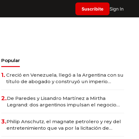
Suscribite
Sign In
Popular
1.
Creció en Venezuela, llegó a la Argentina con su
título de abogado y construyó un imperio
gastronómico que revoluciona las marcas "fast
premium"
2.
De Paredes y Lisandro Martínez a Mirtha
Legrand: dos argentinos impulsan el negocio
del wellness deportivo y el cuidado corporal
3.
Philip Anschutz, el magnate petrolero y rey del
entretenimiento que va por la licitación de
Tecnópolis junto a Fénix