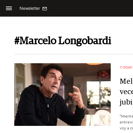
Newsletter
#Marcelo Longobardi
TODAY
Mel
vec
jub
“Miente
entrevi
voy a c