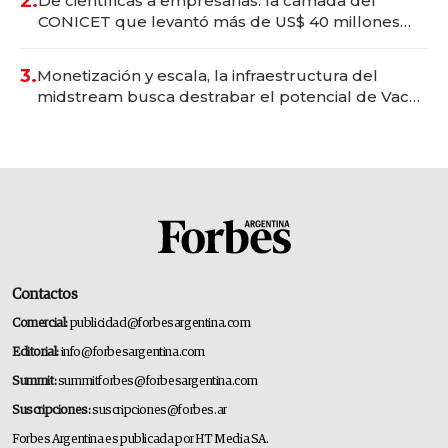
2.
De científicas a empresarias: la camada del
CONICET que levantó más de US$ 40 millones
para fundar startups biotech
3.
Monetización y escala, la infraestructura del
midstream busca destrabar el potencial de Vaca
Muerta
Contactos
Comercial:
publicidad@forbesargentina.com
Editorial:
info@forbesargentina.com
Summit:
summitforbes@forbesargentina.com
Suscripciones:
suscripciones@forbes.ar
Forbes Argentina es publicada por HT Media SA.