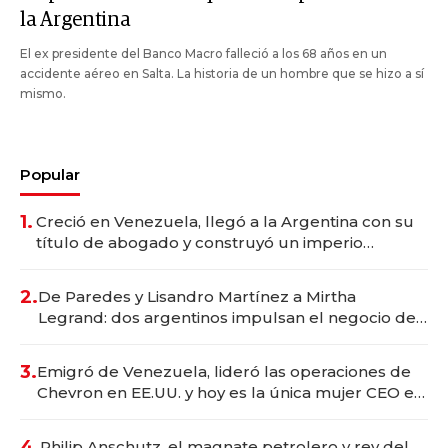
la Argentina
El ex presidente del Banco Macro falleció a los 68 años en un
accidente aéreo en Salta. La historia de un hombre que se hizo a sí
mismo.
Popular
1.
Creció en Venezuela, llegó a la Argentina con su
título de abogado y construyó un imperio
gastronómico que revoluciona las marcas "fast
premium"
2.
De Paredes y Lisandro Martínez a Mirtha
Legrand: dos argentinos impulsan el negocio del
wellness deportivo y el cuidado corporal
3.
Emigró de Venezuela, lideró las operaciones de
Chevron en EE.UU. y hoy es la única mujer CEO en
Vaca Muerta
4.
Philip Anschutz, el magnate petrolero y rey del