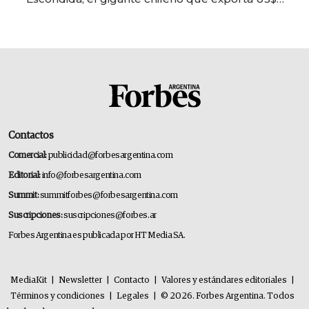
14.000 millones anuales
Contactos
Comercial:
publicidad@forbesargentina.com
Editorial:
info@forbesargentina.com
Summit:
summitforbes@forbesargentina.com
Suscripciones:
suscripciones@forbes.ar
Forbes Argentina es publicada por HT Media SA.
MediaKit
|
Newsletter
|
Contacto
|
Valores y estándares editoriales
|
Términos y condiciones
|
Legales
|
© 2026. Forbes Argentina. Todos