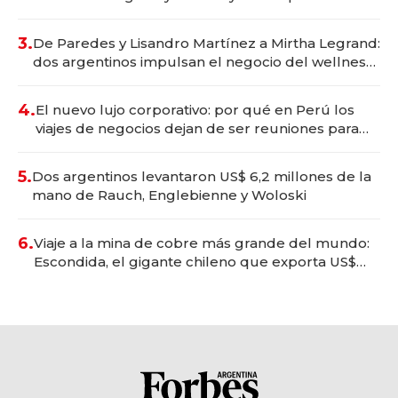
gastronómico que revoluciona las marcas "fast
premium"
3.
De Paredes y Lisandro Martínez a Mirtha Legrand:
dos argentinos impulsan el negocio del wellness
deportivo y el cuidado corporal
4.
El nuevo lujo corporativo: por qué en Perú los
viajes de negocios dejan de ser reuniones para
convertirse en experiencias transformadoras
5.
Dos argentinos levantaron US$ 6,2 millones de la
mano de Rauch, Englebienne y Woloski
6.
Viaje a la mina de cobre más grande del mundo:
Escondida, el gigante chileno que exporta US$
14.000 millones anuales