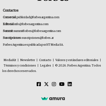
Contactos
Comercial:
publicidad@forbesargentina.com
Editorial:
info@forbesargentina.com
Summit:
summitforbes@forbesargentina.com
Suscripciones:
suscripciones@forbes.ar
Forbes Argentina es publicada por HT Media SA.
MediaKit
|
Newsletter
|
Contacto
|
Valores y estándares editoriales
|
Términos y condiciones
|
Legales
|
© 2026. Forbes Argentina. Todos
los derechos reservados.