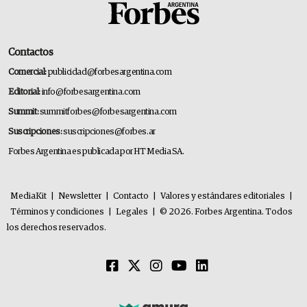
Contactos
Comercial:
publicidad@forbesargentina.com
Editorial:
info@forbesargentina.com
Summit:
summitforbes@forbesargentina.com
Suscripciones:
suscripciones@forbes.ar
Forbes Argentina es publicada por HT Media SA.
MediaKit
|
Newsletter
|
Contacto
|
Valores y estándares editoriales
|
Términos y condiciones
|
Legales
|
© 2026. Forbes Argentina. Todos
los derechos reservados.