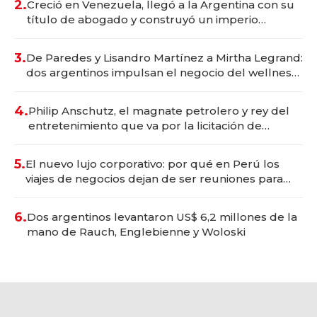
2.
Creció en Venezuela, llegó a la Argentina con su
título de abogado y construyó un imperio
gastronómico que revoluciona las marcas "fast
premium"
3.
De Paredes y Lisandro Martínez a Mirtha Legrand:
dos argentinos impulsan el negocio del wellness
deportivo y el cuidado corporal
4.
Philip Anschutz, el magnate petrolero y rey del
entretenimiento que va por la licitación de
Tecnópolis junto a Fénix
5.
El nuevo lujo corporativo: por qué en Perú los
viajes de negocios dejan de ser reuniones para
convertirse en experiencias transformadoras
6.
Dos argentinos levantaron US$ 6,2 millones de la
mano de Rauch, Englebienne y Woloski