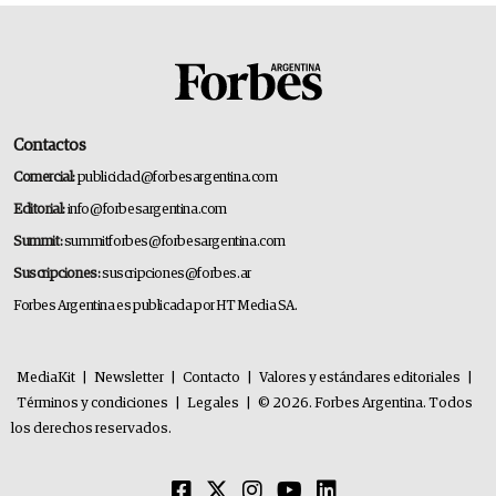
Contactos
Comercial:
publicidad@forbesargentina.com
Editorial:
info@forbesargentina.com
Summit:
summitforbes@forbesargentina.com
Suscripciones:
suscripciones@forbes.ar
Forbes Argentina es publicada por HT Media SA.
MediaKit
|
Newsletter
|
Contacto
|
Valores y estándares editoriales
|
Términos y condiciones
|
Legales
|
© 2026. Forbes Argentina. Todos
los derechos reservados.