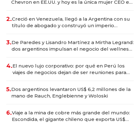
Chevron en EE.UU. y hoy es la única mujer CEO en
Vaca Muerta
2.
Creció en Venezuela, llegó a la Argentina con su
título de abogado y construyó un imperio
gastronómico que revoluciona las marcas "fast
premium"
3.
De Paredes y Lisandro Martínez a Mirtha Legrand:
dos argentinos impulsan el negocio del wellness
deportivo y el cuidado corporal
4.
El nuevo lujo corporativo: por qué en Perú los
viajes de negocios dejan de ser reuniones para
convertirse en experiencias transformadoras
5.
Dos argentinos levantaron US$ 6,2 millones de la
mano de Rauch, Englebienne y Woloski
6.
Viaje a la mina de cobre más grande del mundo:
Escondida, el gigante chileno que exporta US$
14.000 millones anuales