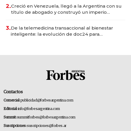
2.
Creció en Venezuela, llegó a la Argentina con su
título de abogado y construyó un imperio
gastronómico que revoluciona las marcas "fast
premium"
3.
De la telemedicina transaccional al bienestar
inteligente: la evolución de doc24 para
transformar a las organizaciones
Contactos
Comercial:
publicidad@forbesargentina.com
Editorial:
info@forbesargentina.com
Summit:
summitforbes@forbesargentina.com
Suscripciones:
suscripciones@forbes.ar