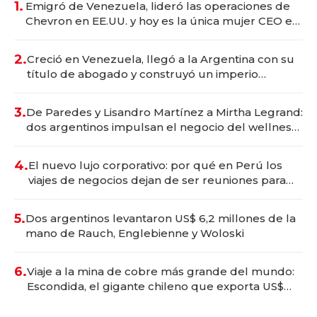
1.
Emigró de Venezuela, lideró las operaciones de
Chevron en EE.UU. y hoy es la única mujer CEO en
Vaca Muerta
2.
Creció en Venezuela, llegó a la Argentina con su
título de abogado y construyó un imperio
gastronómico que revoluciona las marcas "fast
premium"
3.
De Paredes y Lisandro Martínez a Mirtha Legrand:
dos argentinos impulsan el negocio del wellness
deportivo y el cuidado corporal
4.
El nuevo lujo corporativo: por qué en Perú los
viajes de negocios dejan de ser reuniones para
convertirse en experiencias transformadoras
5.
Dos argentinos levantaron US$ 6,2 millones de la
mano de Rauch, Englebienne y Woloski
6.
Viaje a la mina de cobre más grande del mundo:
Escondida, el gigante chileno que exporta US$
14.000 millones anuales