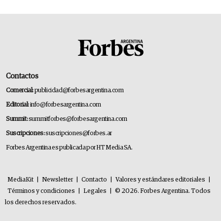
Contactos
Comercial:
publicidad@forbesargentina.com
Editorial:
info@forbesargentina.com
Summit:
summitforbes@forbesargentina.com
Suscripciones:
suscripciones@forbes.ar
Forbes Argentina es publicada por HT Media SA.
MediaKit
|
Newsletter
|
Contacto
|
Valores y estándares editoriales
|
Términos y condiciones
|
Legales
|
© 2026. Forbes Argentina. Todos
los derechos reservados.