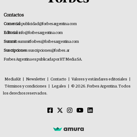
Contactos
Comercial:
publicidad@forbesargentina.com
Editorial:
info@forbesargentina.com
Summit:
summitforbes@forbesargentina.com
Suscripciones:
suscripciones@forbes.ar
Forbes Argentina es publicada por HT Media SA.
MediaKit
|
Newsletter
|
Contacto
|
Valores y estándares editoriales
|
Términos y condiciones
|
Legales
|
© 2026. Forbes Argentina. Todos
los derechos reservados.