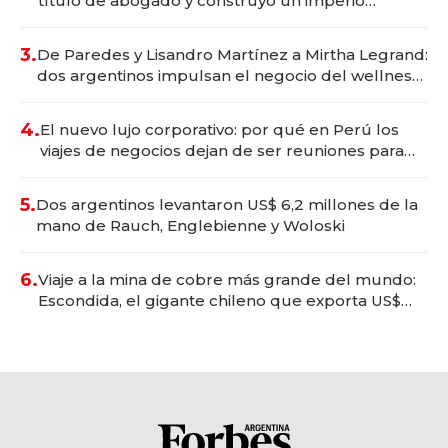
título de abogado y construyó un imperio
gastronómico que revoluciona las marcas "fast
premium"
3.
De Paredes y Lisandro Martínez a Mirtha Legrand:
dos argentinos impulsan el negocio del wellness
deportivo y el cuidado corporal
4.
El nuevo lujo corporativo: por qué en Perú los
viajes de negocios dejan de ser reuniones para
convertirse en experiencias transformadoras
5.
Dos argentinos levantaron US$ 6,2 millones de la
mano de Rauch, Englebienne y Woloski
6.
Viaje a la mina de cobre más grande del mundo:
Escondida, el gigante chileno que exporta US$
14.000 millones anuales