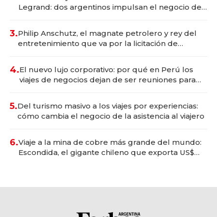
Legrand: dos argentinos impulsan el negocio del
wellness deportivo y el cuidado corporal
3.
Philip Anschutz, el magnate petrolero y rey del
entretenimiento que va por la licitación de
Tecnópolis junto a Fénix
4.
El nuevo lujo corporativo: por qué en Perú los
viajes de negocios dejan de ser reuniones para
convertirse en experiencias transformadoras
5.
Del turismo masivo a los viajes por experiencias:
cómo cambia el negocio de la asistencia al viajero
6.
Viaje a la mina de cobre más grande del mundo:
Escondida, el gigante chileno que exporta US$
14.000 millones anuales