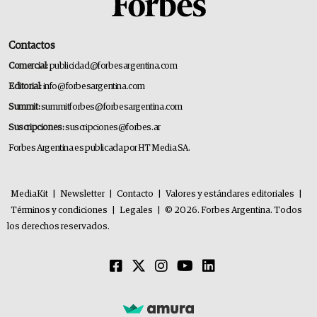
Contactos
Comercial:
publicidad@forbesargentina.com
Editorial:
info@forbesargentina.com
Summit:
summitforbes@forbesargentina.com
Suscripciones:
suscripciones@forbes.ar
Forbes Argentina es publicada por HT Media SA.
MediaKit
|
Newsletter
|
Contacto
|
Valores y estándares editoriales
|
Términos y condiciones
|
Legales
|
© 2026. Forbes Argentina. Todos
los derechos reservados.