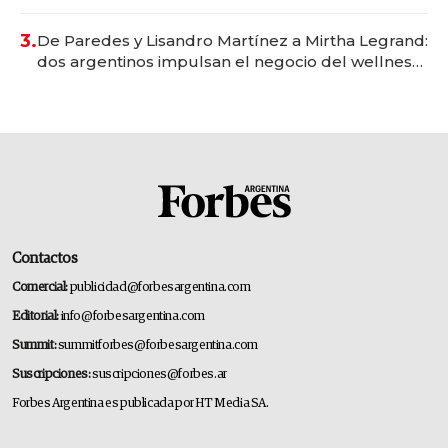
gastronómico que revoluciona las marcas "fast
premium"
3.
De Paredes y Lisandro Martínez a Mirtha Legrand:
dos argentinos impulsan el negocio del wellness
deportivo y el cuidado corporal
Contactos
Comercial:
publicidad@forbesargentina.com
Editorial:
info@forbesargentina.com
Summit:
summitforbes@forbesargentina.com
Suscripciones:
suscripciones@forbes.ar
Forbes Argentina es publicada por HT Media SA.