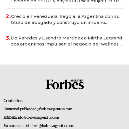
Chevron en EE.UU. y hoy es la única mujer CEO en
Vaca Muerta
2.
Creció en Venezuela, llegó a la Argentina con su
título de abogado y construyó un imperio
gastronómico que revoluciona las marcas "fast
premium"
3.
De Paredes y Lisandro Martínez a Mirtha Legrand:
dos argentinos impulsan el negocio del wellness
deportivo y el cuidado corporal
Contactos
Comercial:
publicidad@forbesargentina.com
Editorial:
info@forbesargentina.com
Summit:
summitforbes@forbesargentina.com