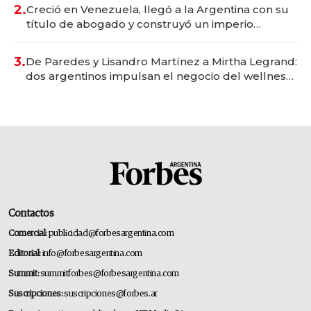
2.
Creció en Venezuela, llegó a la Argentina con su
título de abogado y construyó un imperio
gastronómico que revoluciona las marcas "fast
premium"
3.
De Paredes y Lisandro Martínez a Mirtha Legrand:
dos argentinos impulsan el negocio del wellness
deportivo y el cuidado corporal
Contactos
Comercial:
publicidad@forbesargentina.com
Editorial:
info@forbesargentina.com
Summit:
summitforbes@forbesargentina.com
Suscripciones:
suscripciones@forbes.ar