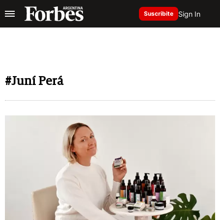
Sign In
Suscribite
#Juní Perá