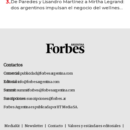
3.
De Paredes y Lisandro Martínez a Mirtha Legrand:
dos argentinos impulsan el negocio del wellness
deportivo y el cuidado corporal
Contactos
Comercial:
publicidad@forbesargentina.com
Editorial:
info@forbesargentina.com
Summit:
summitforbes@forbesargentina.com
Suscripciones:
suscripciones@forbes.ar
Forbes Argentina es publicada por HT Media SA.
MediaKit
|
Newsletter
|
Contacto
|
Valores y estándares editoriales
|