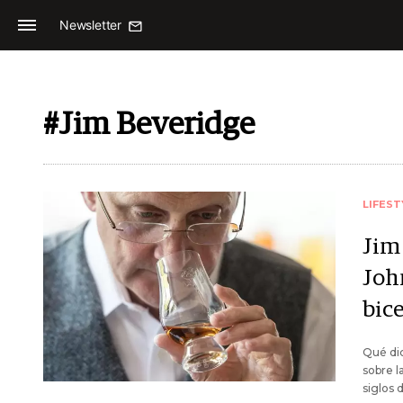
Newsletter
#Jim Beveridge
LIFEST
Jim
Joh
bic
Qué di
sobre l
siglos 