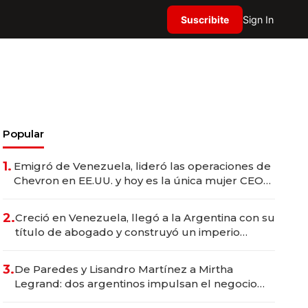
Suscribite
Sign In
Popular
1.
Emigró de Venezuela, lideró las operaciones de
Chevron en EE.UU. y hoy es la única mujer CEO
en Vaca Muerta
2.
Creció en Venezuela, llegó a la Argentina con su
título de abogado y construyó un imperio
gastronómico que revoluciona las marcas "fast
premium"
3.
De Paredes y Lisandro Martínez a Mirtha
Legrand: dos argentinos impulsan el negocio
del wellness deportivo y el cuidado corporal