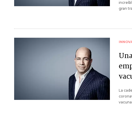
increíb
gran tr
INNOV
Una
empl
vac
La cade
coronav
vacunar