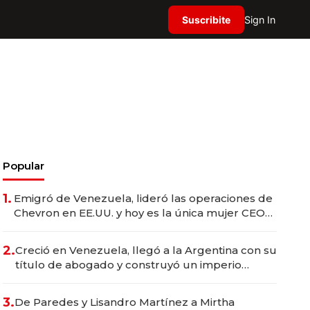
Suscribite
Sign In
Popular
1.
Emigró de Venezuela, lideró las operaciones de
Chevron en EE.UU. y hoy es la única mujer CEO
en Vaca Muerta
2.
Creció en Venezuela, llegó a la Argentina con su
título de abogado y construyó un imperio
gastronómico que revoluciona las marcas "fast
premium"
3.
De Paredes y Lisandro Martínez a Mirtha