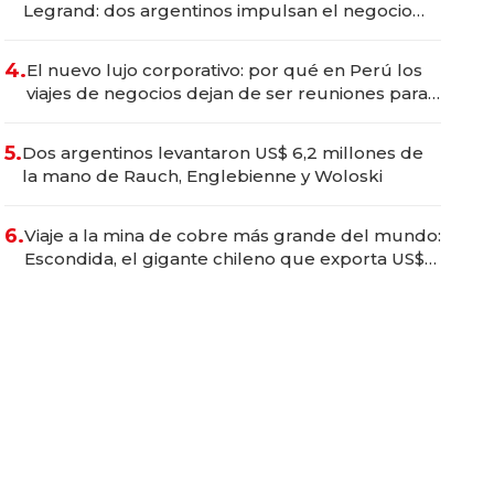
Legrand: dos argentinos impulsan el negocio
del wellness deportivo y el cuidado corporal
4.
El nuevo lujo corporativo: por qué en Perú los
viajes de negocios dejan de ser reuniones para
convertirse en experiencias transformadoras
5.
Dos argentinos levantaron US$ 6,2 millones de
la mano de Rauch, Englebienne y Woloski
6.
Viaje a la mina de cobre más grande del mundo:
Escondida, el gigante chileno que exporta US$
14.000 millones anuales