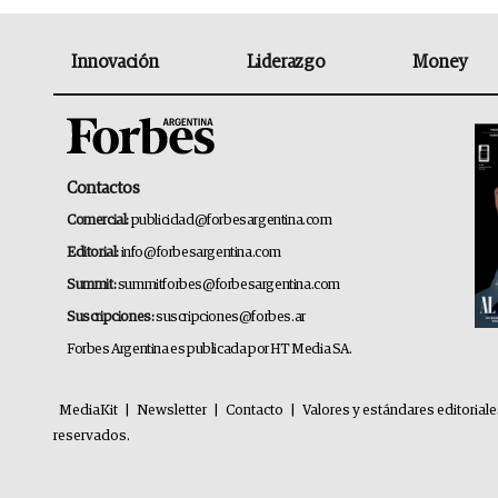
Innovación
Liderazgo
Money
Contactos
Comercial:
publicidad@forbesargentina.com
Editorial:
info@forbesargentina.com
Summit:
summitforbes@forbesargentina.com
Suscripciones:
suscripciones@forbes.ar
Forbes Argentina es publicada por HT Media SA.
MediaKit
|
Newsletter
|
Contacto
|
Valores y estándares editorial
reservados.