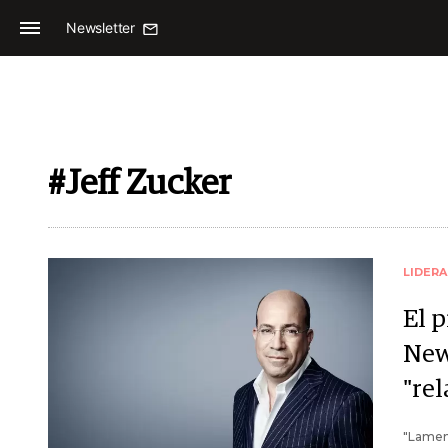
Newsletter
#Jeff Zucker
LIDER
El 
New
"re
"Lamen