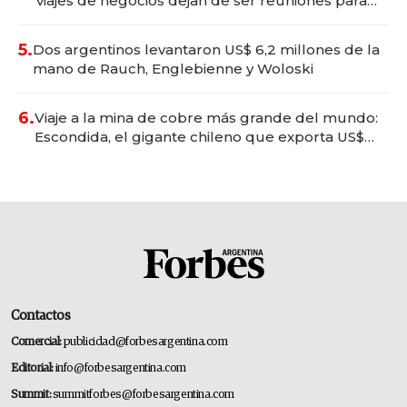
viajes de negocios dejan de ser reuniones para
convertirse en experiencias transformadoras
5.
Dos argentinos levantaron US$ 6,2 millones de la
mano de Rauch, Englebienne y Woloski
6.
Viaje a la mina de cobre más grande del mundo:
Escondida, el gigante chileno que exporta US$
14.000 millones anuales
Contactos
Comercial:
publicidad@forbesargentina.com
Editorial:
info@forbesargentina.com
Summit:
summitforbes@forbesargentina.com