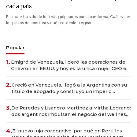
cada país
El sector ha sido de los más golpeados por la pandemia. Cuáles son
los plazos de apertura y qué protocolos regirán.
Popular
1.
Emigró de Venezuela, lideró las operaciones de
Chevron en EE.UU. y hoy es la única mujer CEO en
Vaca Muerta
2.
Creció en Venezuela, llegó a la Argentina con su
título de abogado y construyó un imperio
gastronómico que revoluciona las marcas "fast
premium"
3.
De Paredes y Lisandro Martínez a Mirtha Legrand:
dos argentinos impulsan el negocio del wellness
deportivo y el cuidado corporal
4.
El nuevo lujo corporativo: por qué en Perú los