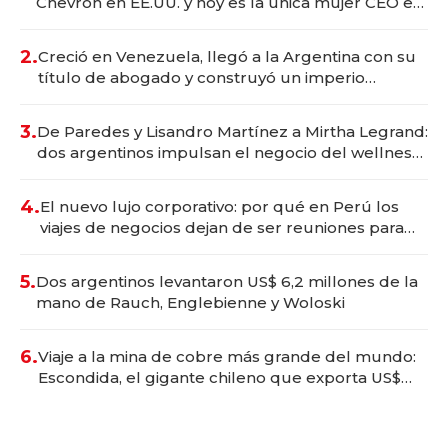
Chevron en EE.UU. y hoy es la única mujer CEO en
Vaca Muerta
2.
Creció en Venezuela, llegó a la Argentina con su
título de abogado y construyó un imperio
gastronómico que revoluciona las marcas "fast
premium"
3.
De Paredes y Lisandro Martínez a Mirtha Legrand:
dos argentinos impulsan el negocio del wellness
deportivo y el cuidado corporal
4.
El nuevo lujo corporativo: por qué en Perú los
viajes de negocios dejan de ser reuniones para
convertirse en experiencias transformadoras
5.
Dos argentinos levantaron US$ 6,2 millones de la
mano de Rauch, Englebienne y Woloski
6.
Viaje a la mina de cobre más grande del mundo:
Escondida, el gigante chileno que exporta US$
14.000 millones anuales