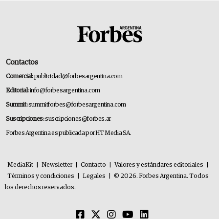
Contactos
Comercial:
publicidad@forbesargentina.com
Editorial:
info@forbesargentina.com
Summit:
summitforbes@forbesargentina.com
Suscripciones:
suscripciones@forbes.ar
Forbes Argentina es publicada por HT Media SA.
MediaKit
|
Newsletter
|
Contacto
|
Valores y estándares editoriales
|
Términos y condiciones
|
Legales
|
© 2026. Forbes Argentina. Todos
los derechos reservados.