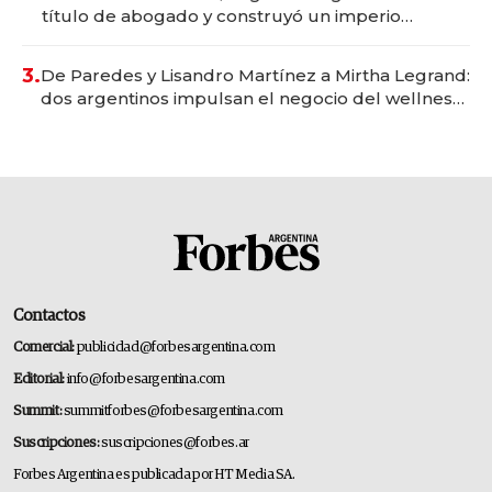
título de abogado y construyó un imperio
gastronómico que revoluciona las marcas "fast
premium"
3.
De Paredes y Lisandro Martínez a Mirtha Legrand:
dos argentinos impulsan el negocio del wellness
deportivo y el cuidado corporal
Contactos
Comercial:
publicidad@forbesargentina.com
Editorial:
info@forbesargentina.com
Summit:
summitforbes@forbesargentina.com
Suscripciones:
suscripciones@forbes.ar
Forbes Argentina es publicada por HT Media SA.