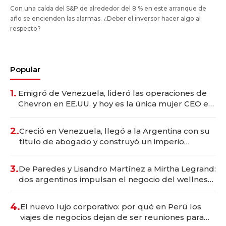
Con una caída del S&P de alrededor del 8 % en este arranque de
año se encienden las alarmas. ¿Deber el inversor hacer algo al
respecto?
Popular
1.
Emigró de Venezuela, lideró las operaciones de
Chevron en EE.UU. y hoy es la única mujer CEO en
Vaca Muerta
2.
Creció en Venezuela, llegó a la Argentina con su
título de abogado y construyó un imperio
gastronómico que revoluciona las marcas "fast
premium"
3.
De Paredes y Lisandro Martínez a Mirtha Legrand:
dos argentinos impulsan el negocio del wellness
deportivo y el cuidado corporal
4.
El nuevo lujo corporativo: por qué en Perú los
viajes de negocios dejan de ser reuniones para