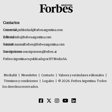
Contactos
Comercial:
publicidad@forbesargentina.com
Editorial:
info@forbesargentina.com
Summit:
summitforbes@forbesargentina.com
Suscripciones:
suscripciones@forbes.ar
Forbes Argentina es publicada por HT Media SA.
MediaKit
|
Newsletter
|
Contacto
|
Valores y estándares editoriales
|
Términos y condiciones
|
Legales
|
© 2026. Forbes Argentina. Todos
los derechos reservados.