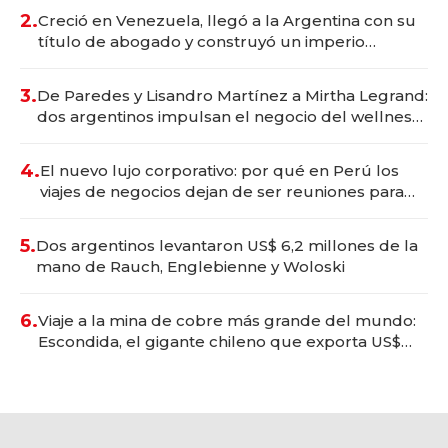
2.
Creció en Venezuela, llegó a la Argentina con su
título de abogado y construyó un imperio
gastronómico que revoluciona las marcas "fast
premium"
3.
De Paredes y Lisandro Martínez a Mirtha Legrand:
dos argentinos impulsan el negocio del wellness
deportivo y el cuidado corporal
4.
El nuevo lujo corporativo: por qué en Perú los
viajes de negocios dejan de ser reuniones para
convertirse en experiencias transformadoras
5.
Dos argentinos levantaron US$ 6,2 millones de la
mano de Rauch, Englebienne y Woloski
6.
Viaje a la mina de cobre más grande del mundo:
Escondida, el gigante chileno que exporta US$
14.000 millones anuales