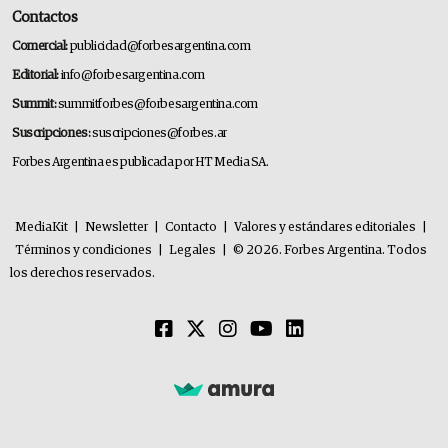
Contactos
Comercial:
publicidad@forbesargentina.com
Editorial:
info@forbesargentina.com
Summit:
summitforbes@forbesargentina.com
Suscripciones:
suscripciones@forbes.ar
Forbes Argentina es publicada por HT Media SA.
MediaKit
|
Newsletter
|
Contacto
|
Valores y estándares editoriales
|
Términos y condiciones
|
Legales
|
© 2026. Forbes Argentina. Todos
los derechos reservados.