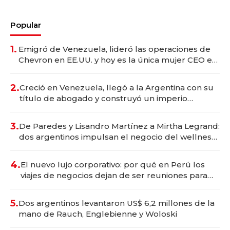
Popular
1.
Emigró de Venezuela, lideró las operaciones de
Chevron en EE.UU. y hoy es la única mujer CEO en
Vaca Muerta
2.
Creció en Venezuela, llegó a la Argentina con su
título de abogado y construyó un imperio
gastronómico que revoluciona las marcas "fast
premium"
3.
De Paredes y Lisandro Martínez a Mirtha Legrand:
dos argentinos impulsan el negocio del wellness
deportivo y el cuidado corporal
4.
El nuevo lujo corporativo: por qué en Perú los
viajes de negocios dejan de ser reuniones para
convertirse en experiencias transformadoras
5.
Dos argentinos levantaron US$ 6,2 millones de la
mano de Rauch, Englebienne y Woloski