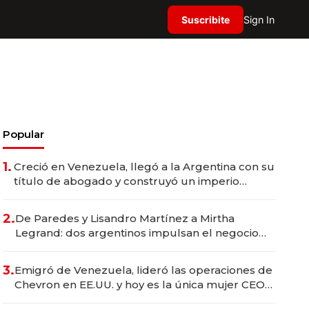
Suscribite
Sign In
Popular
1.
Creció en Venezuela, llegó a la Argentina con su
título de abogado y construyó un imperio
gastronómico que revoluciona las marcas "fast
premium"
2.
De Paredes y Lisandro Martínez a Mirtha
Legrand: dos argentinos impulsan el negocio
del wellness deportivo y el cuidado corporal
3.
Emigró de Venezuela, lideró las operaciones de
Chevron en EE.UU. y hoy es la única mujer CEO
en Vaca Muerta