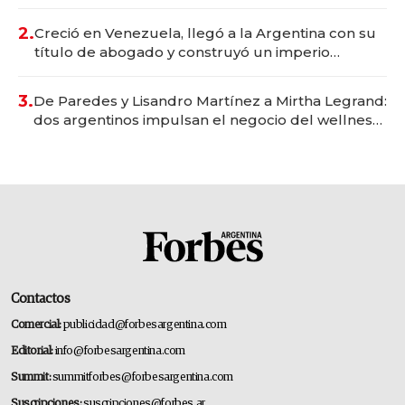
Vaca Muerta
2.
Creció en Venezuela, llegó a la Argentina con su
título de abogado y construyó un imperio
gastronómico que revoluciona las marcas "fast
premium"
3.
De Paredes y Lisandro Martínez a Mirtha Legrand:
dos argentinos impulsan el negocio del wellness
deportivo y el cuidado corporal
Contactos
Comercial:
publicidad@forbesargentina.com
Editorial:
info@forbesargentina.com
Summit:
summitforbes@forbesargentina.com
Suscripciones:
suscripciones@forbes.ar