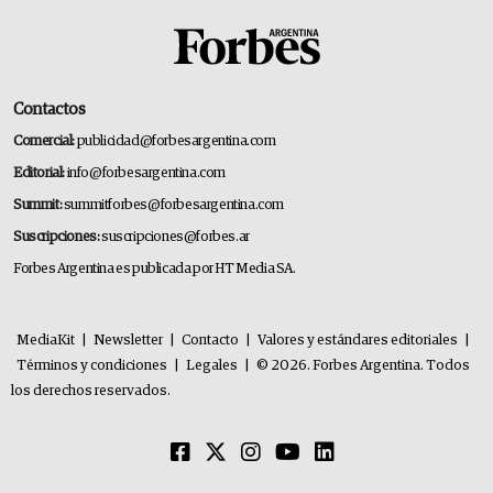
Contactos
Comercial:
publicidad@forbesargentina.com
Editorial:
info@forbesargentina.com
Summit:
summitforbes@forbesargentina.com
Suscripciones:
suscripciones@forbes.ar
Forbes Argentina es publicada por HT Media SA.
MediaKit
|
Newsletter
|
Contacto
|
Valores y estándares editoriales
|
Términos y condiciones
|
Legales
|
© 2026. Forbes Argentina. Todos
los derechos reservados.