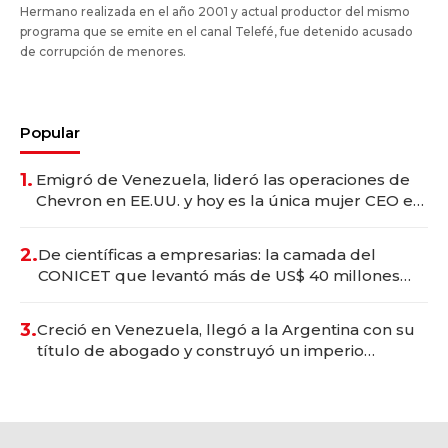
Hermano realizada en el año 2001 y actual productor del mismo
programa que se emite en el canal Telefé, fue detenido acusado
de corrupción de menores.
Popular
1.
Emigró de Venezuela, lideró las operaciones de
Chevron en EE.UU. y hoy es la única mujer CEO en
Vaca Muerta
2.
De científicas a empresarias: la camada del
CONICET que levantó más de US$ 40 millones
para fundar startups biotech
3.
Creció en Venezuela, llegó a la Argentina con su
título de abogado y construyó un imperio
gastronómico que revoluciona las marcas "fast
premium"