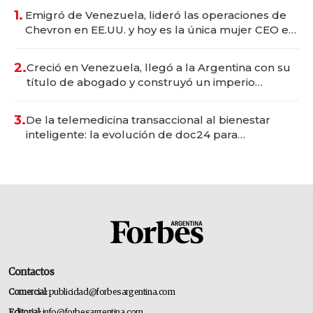
1.
Emigró de Venezuela, lideró las operaciones de
Chevron en EE.UU. y hoy es la única mujer CEO en
Vaca Muerta
2.
Creció en Venezuela, llegó a la Argentina con su
título de abogado y construyó un imperio
gastronómico que revoluciona las marcas "fast
premium"
3.
De la telemedicina transaccional al bienestar
inteligente: la evolución de doc24 para
transformar a las organizaciones
Contactos
Comercial:
publicidad@forbesargentina.com
Editorial:
info@forbesargentina.com