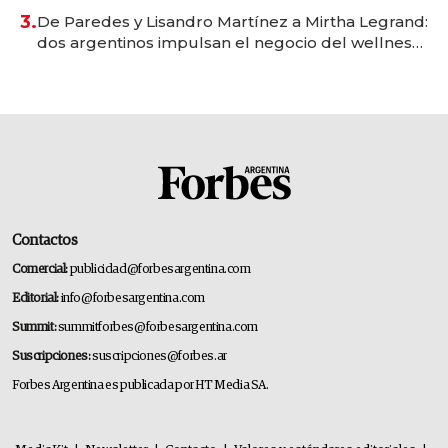
premium"
3.
De Paredes y Lisandro Martínez a Mirtha Legrand:
dos argentinos impulsan el negocio del wellness
deportivo y el cuidado corporal
Contactos
Comercial:
publicidad@forbesargentina.com
Editorial:
info@forbesargentina.com
Summit:
summitforbes@forbesargentina.com
Suscripciones:
suscripciones@forbes.ar
Forbes Argentina es publicada por HT Media SA.