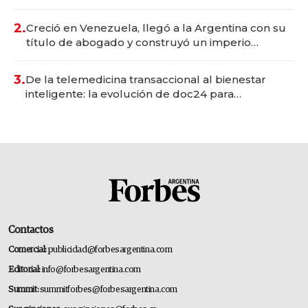
Vaca Muerta
2.
Creció en Venezuela, llegó a la Argentina con su
título de abogado y construyó un imperio
gastronómico que revoluciona las marcas "fast
premium"
3.
De la telemedicina transaccional al bienestar
inteligente: la evolución de doc24 para
transformar a las organizaciones
Contactos
Comercial:
publicidad@forbesargentina.com
Editorial:
info@forbesargentina.com
Summit:
summitforbes@forbesargentina.com