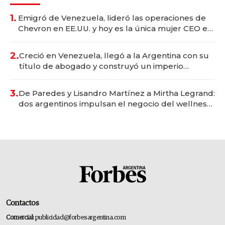
1.
Emigró de Venezuela, lideró las operaciones de
Chevron en EE.UU. y hoy es la única mujer CEO en
Vaca Muerta
2.
Creció en Venezuela, llegó a la Argentina con su
título de abogado y construyó un imperio
gastronómico que revoluciona las marcas "fast
premium"
3.
De Paredes y Lisandro Martínez a Mirtha Legrand:
dos argentinos impulsan el negocio del wellness
deportivo y el cuidado corporal
Contactos
Comercial:
publicidad@forbesargentina.com