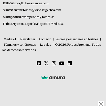
Editorial:
info@forbesargentina.com
Summit:
summitforbes@forbesargentina.com
Suscripciones:
suscripciones@forbes.ar
Forbes Argentina es publicada por HT Media SA.
MediaKit
|
Newsletter
|
Contacto
|
Valores y estándares editoriales
|
Términos y condiciones
|
Legales
|
© 2026. Forbes Argentina. Todos
los derechos reservados.