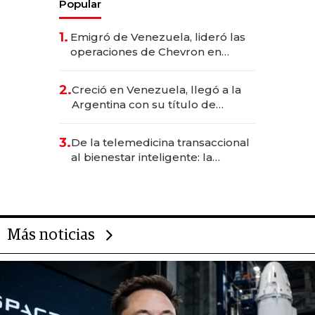
Popular
1.
Emigró de Venezuela, lideró las
operaciones de Chevron en
EE.UU. y hoy es la única mujer
CEO en Vaca Muerta
2.
Creció en Venezuela, llegó a la
Argentina con su título de
abogado y construyó un imperio
gastronómico que revoluciona
3.
De la telemedicina transaccional
las marcas "fast premium"
al bienestar inteligente: la
evolución de doc24 para
transformar a las organizaciones
Más noticias